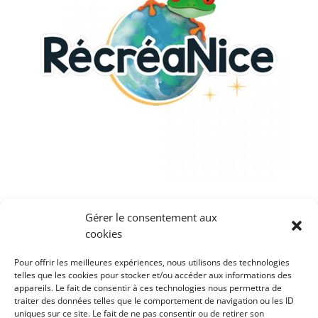
RecreaNice : les sorties en famille des Alpes-
Gérer le consentement aux
Maritimes !
cookies
Tout au long de l’année, RecreaNice.fr vous fait
découvrir les plus belles sorties en famille du 06, les
Pour offrir les meilleures expériences, nous utilisons des technologies
pépites de la Côte d’Azur, les stages vacances, les
telles que les cookies pour stocker et/ou accéder aux informations des
appareils. Le fait de consentir à ces technologies nous permettra de
activités sportives, culturelles et créatives pour vos
traiter des données telles que le comportement de navigation ou les ID
enfants et adolescents, des idées pour une fête
uniques sur ce site. Le fait de ne pas consentir ou de retirer son